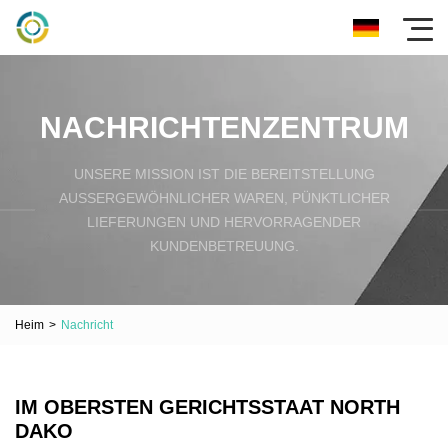
NACHRICHTENZENTRUM
UNSERE MISSION IST DIE BEREITSTELLUNG
AUSSERGEWÖHNLICHER WAREN, PÜNKTLICHER L
IEFERUNGEN UND HERVORRAGENDER K
UNDENBETREUUNG.
Heim
>
Nachricht
IM OBERSTEN GERICHTSSTAAT NORTH
DAKO