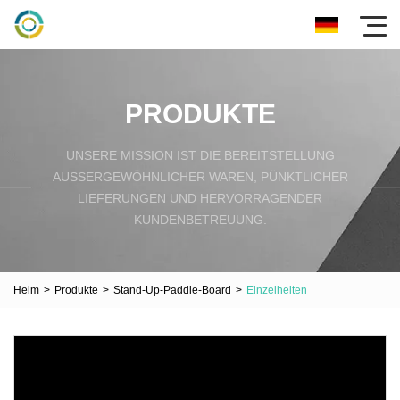
PRODUKTE
UNSERE MISSION IST DIE BEREITSTELLUNG
AUSSERGEWÖHNLICHER WAREN, PÜNKTLICHER L
IEFERUNGEN UND HERVORRAGENDER K
UNDENBETREUUNG.
Heim
>
Produkte
>
Stand-Up-Paddle-Board
>
Einzelheiten