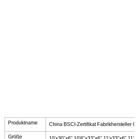
Produktname
China BSCI-Zertifikat Fabrikhersteller
Größe
10'x30"x6" 10'6"x33"x6" 11'x33"x6" 11'6" 