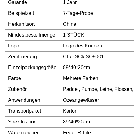
Garantie
1 Jahr
Beispielzeit
7-Tage-Probe
Herkunftsort
China
Mindestbestellmenge
1 STÜCK
Logo
Logo des Kunden
Zertifizierung
CE/BSCI/ISO9001
Einzelpackungsgröße
89*40*20cm
Farbe
Mehrere Farben
Zubehör
Paddel, Pumpe, Leine, Flossen, 
Anwendungen
Ozeangewässer
Transportpaket
Karton
Spezifikation
89*40*20cm
Warenzeichen
Feder-R-Lite