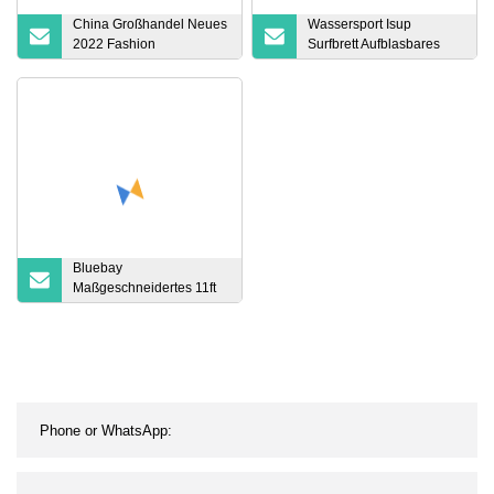
China Großhandel Neues
Wassersport Isup
2022 Fashion
Surfbrett Aufblasbares
aufblasbares Stand-Up-
Stand Up Paddleboard
Paddle-Board
Sup Günstiger Preis
Racing Paddle Board
zum Verkauf
Bluebay
Maßgeschneidertes 11ft
Epoxy Sup Hard
Surfboard Paddle Board