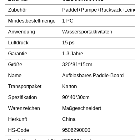
Zubehör
Paddel+Pumpe+Rucksack+Leine+R
Mindestbestellmenge
1 PC
Anwendung
Wassersportaktivitäten
Luftdruck
15 psi
Garantie
1-3 Jahre
Größe
320*81*15cm
Name
Aufblasbares Paddle-Board
Transportpaket
Karton
Spezifikation
90*40*30cm
Warenzeichen
Maßgeschneidert
Herkunft
China
HS-Code
9506290000