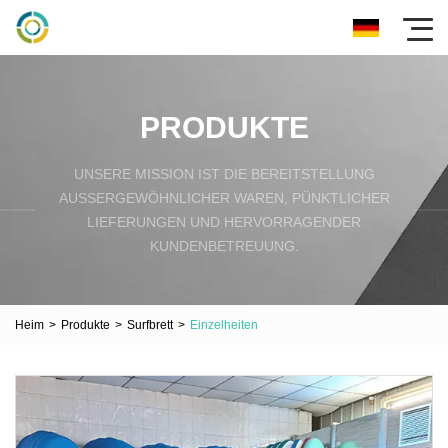
PRODUKTE
UNSERE MISSION IST DIE BEREITSTELLUNG
AUSSERGEWÖHNLICHER WAREN, PÜNKTLICHER L
IEFERUNGEN UND HERVORRAGENDER K
UNDENBETREUUNG.
Heim
>
Produkte
>
Surfbrett
>
Einzelheiten