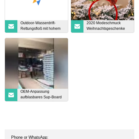
Outdoor-Wasserdrift-
2020 Modeschmuck
Rettungsfloß mit hohem
Weihnachtsgeschenke
Auftrieb
Dekoration Haarschmuck
Kopfreifen
OEM-Anpassung
aufblasbares Sup-Board
Angeln Yoga Isup für
Jugendliche