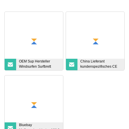
OEM Sup Hersteller
China Lieferant
Windsurfen Surfbrett
kundenspezifisches CE
Windsurf Paddle Board
Sup Paddle Surfboard
mit Segel
Factory OEM ODM
aufblasbares
Wassersport-Surfbrett
Isup aufblasbares Paddle
Sup mit Griffpumpe
Bluebay