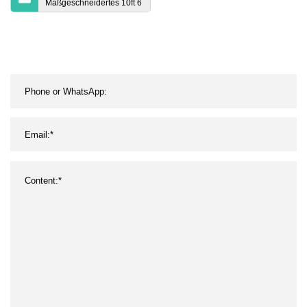
Maßgeschneidertes 10ft 6
Stand-Up-Paddle-Board
aus Epoxidholzfurnier