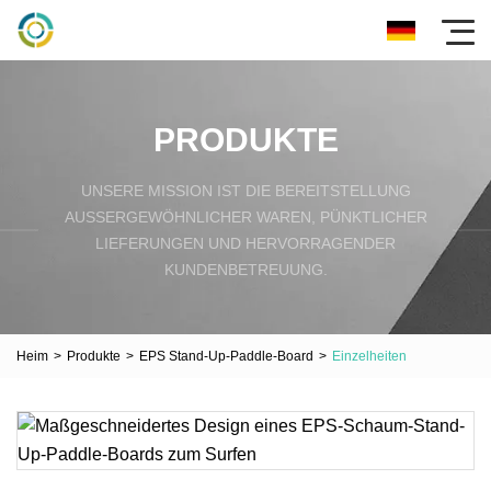
PRODUKTE
UNSERE MISSION IST DIE BEREITSTELLUNG
AUSSERGEWÖHNLICHER WAREN, PÜNKTLICHER L
IEFERUNGEN UND HERVORRAGENDER K
UNDENBETREUUNG.
Heim
>
Produkte
>
EPS Stand-Up-Paddle-Board
>
Einzelheiten