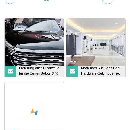
Lieferung aller Ersatzteile
Modernes 6-teiliges Bad-
für die Serien Jetour X70,
Hardware-Set, moderne,
X70 Plus und X90s
luxuriöse, mattschwarze
Hotel-
Badezimmerprodukte,
Bad-Accessoires