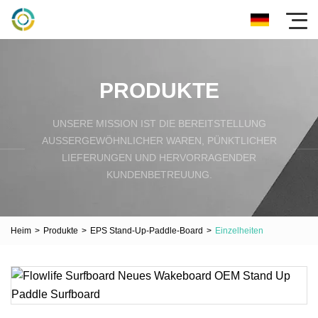
PRODUKTE
UNSERE MISSION IST DIE BEREITSTELLUNG
AUSSERGEWÖHNLICHER WAREN, PÜNKTLICHER L
IEFERUNGEN UND HERVORRAGENDER K
UNDENBETREUUNG.
Heim
>
Produkte
>
EPS Stand-Up-Paddle-Board
>
Einzelheiten