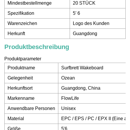
Mindestbestellmenge
20 STÜCK
Spezifikation
5′ 6
Warenzeichen
Logo des Kunden
Herkunft
Guangdong
Produktbeschreibung
Produktparameter
Produktname
Surfbrett Wakeboard
Gelegenheit
Ozean
Herkunftsort
Guangdong, China
Markenname
FlowLife
Anwendbare Personen
Unisex
Material
EPC / EPS / PC / EPX II (Eine aus
Größe
5'6