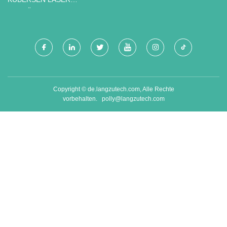
AUSRÜSTUNG (SUZHOU)
CO., LTD
Copyright © de.langzutech.com, Alle Rechte
vorbehalten.
polly@langzutech.com