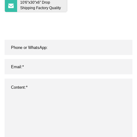
10′6′′x30′′x6′′ Drop
Shipping Factory Quality
Assurance All Round
Surfboard Air Sup
aufblasbares Stand-Up-
Paddle-Board