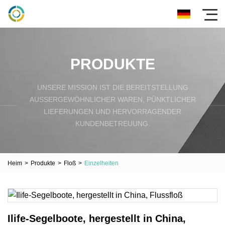
PRODUKTE
UNSERE MISSION IST DIE BEREITSTELLUNG
AUSSERGEWÖHNLICHER WAREN, PÜNKTLICHER L
IEFERUNGEN UND HERVORRAGENDER K
UNDENBETREUUNG.
Heim
>
Produkte
>
Floß
>
Einzelheiten
Ilife-Segelboote, hergestellt in China,