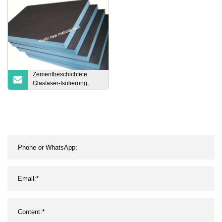
aufblasbares
Wassersport-Surfbrett
Isup aufblasbares Paddle
Sup mit Griffpumpe
Zementbeschichtete
Glasfaser-Isolierung,
XPS-Fliesenträgerplatte