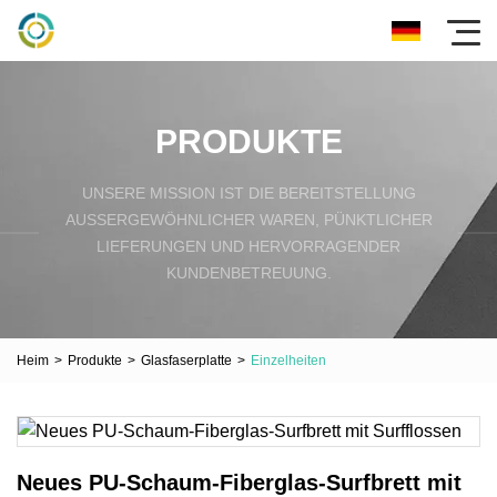
PRODUKTE
UNSERE MISSION IST DIE BEREITSTELLUNG
AUSSERGEWÖHNLICHER WAREN, PÜNKTLICHER L
IEFERUNGEN UND HERVORRAGENDER K
UNDENBETREUUNG.
Heim
>
Produkte
>
Glasfaserplatte
>
Einzelheiten
Neues PU-Schaum-Fiberglas-Surfbrett mit