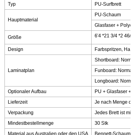
Typ
PU-Surfbrett
PU-Schaum
Hauptmaterial
Glasfaser + Polyes
6'4 *21 3/4 *2 46/7
Größe
Design
Farbspritzen, Harz
Shortboard: Norma
Laminatplan
Funboard: Normaler
Longboard: Normal
Optionaler Aufbau
PU + Glasfaser + P
Lieferzeit
Je nach Menge ca.
Verpackung
Jedes Brett ist mit
Mindestbestellmenge
30 Stk
Material aus Australien oder den USA
Bennett-Schaum, S