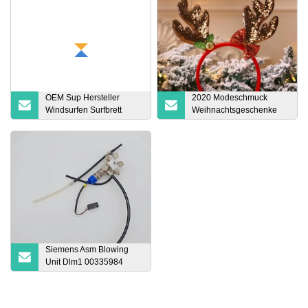
OEM Sup Hersteller
2020 Modeschmuck
Windsurfen Surfbrett
Weihnachtsgeschenke
Windsurf Paddle Board
Dekoration Haarschmuck
mit Segel
Kopfreifen
Siemens Asm Blowing
Unit Dlm1 00335984
Pick-and-Place-
Maschinenzubehör