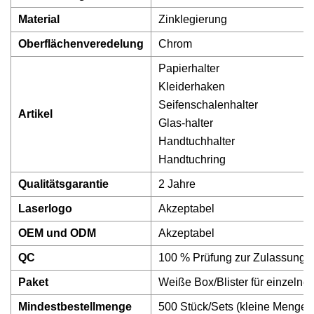
Material
Zinklegierung
Oberflächenveredelung
Chrom
Papierhalter
Kleiderhaken
Seifenschalenhalter
Artikel
Glas-halter
Handtuchhalter
Handtuchring
Qualitätsgarantie
2 Jahre
Laserlogo
Akzeptabel
OEM und ODM
Akzeptabel
QC
100 % Prüfung zur Zulassung
Paket
Weiße Box/Blister für einzelne A
Mindestbestellmenge
500 Stück/Sets (kleine Mengen 