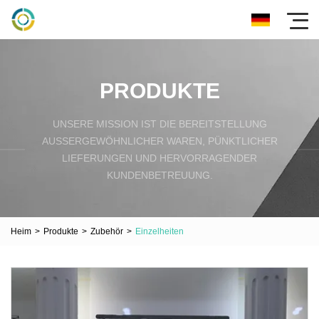
PRODUKTE
UNSERE MISSION IST DIE BEREITSTELLUNG
AUSSERGEWÖHNLICHER WAREN, PÜNKTLICHER L
IEFERUNGEN UND HERVORRAGENDER K
UNDENBETREUUNG.
Heim
>
Produkte
>
Zubehör
>
Einzelheiten