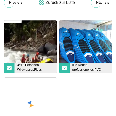
Zurück zur Liste
Previers
Nächste
3~12 Personen
Ilife Neues
Wildwasser/Fluss
professionelles PVC-
aufblasbares PVC-
aufblasbares Stand-up-
Raftingboot zu verkaufen
Paddel-Surfbrett OEM-
Großhandelspreis für
aufblasbares Stand-up-
Paddel-Segel-Sup-
Surfbrett