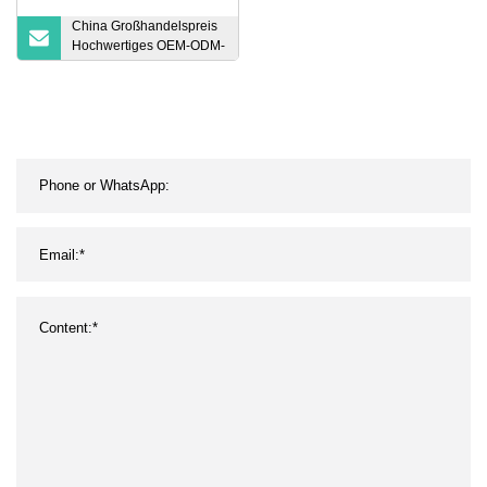
China Großhandelspreis
Hochwertiges OEM-ODM-
Isup-Board, aufblasbares
Stand-Up-Paddle-Board,
Paddleboard, Yoga-
Board, Sup-Board