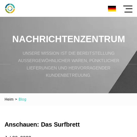
NACHRICHTENZENTRUM
UNSERE MISSION IST DIE BEREITSTELLUNG
AUSSERGEWÖHNLICHER WAREN, PÜNKTLICHER L
IEFERUNGEN UND HERVORRAGENDER K
UNDENBETREUUNG.
Heim
>
Blog
Anschauen: Das Surfbrett