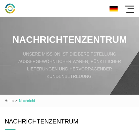
NACHRICHTENZENTRUM
UNSERE MISSION IST DIE BEREITSTELLUNG
AUSSERGEWÖHNLICHER WAREN, PÜNKTLICHER L
IEFERUNGEN UND HERVORRAGENDER K
UNDENBETREUUNG.
Heim
>
Nachricht
NACHRICHTENZENTRUM