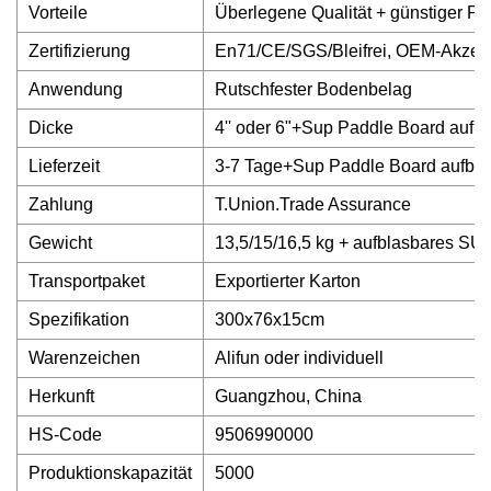
Vorteile
Überlegene Qualität + günstiger Pr
Zertifizierung
En71/CE/SGS/Bleifrei, OEM-Akze
Anwendung
Rutschfester Bodenbelag
Dicke
4'' oder 6"+Sup Paddle Board aufbl
Lieferzeit
3-7 Tage+Sup Paddle Board aufbla
Zahlung
T.Union.Trade Assurance
Gewicht
13,5/15/16,5 kg + aufblasbares S
Transportpaket
Exportierter Karton
Spezifikation
300x76x15cm
Warenzeichen
Alifun oder individuell
Herkunft
Guangzhou, China
HS-Code
9506990000
Produktionskapazität
5000