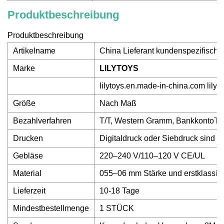
Produktbeschreibung
Produktbeschreibung
Artikelname
China Lieferant kundenspezifisches
Marke
LILYTOYS
lilytoys.en.made-in-china.com lily
Größe
Nach Maß
Bezahlverfahren
T/T, Western Gramm, BankkontoTre
Drucken
Digitaldruck oder Siebdruck sind v
Gebläse
220–240 V/110–120 V CE/UL
Material
055–06 mm Stärke und erstklassig
Lieferzeit
10-18 Tage
Mindestbestellmenge
1 STÜCK