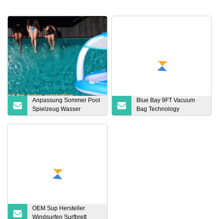
Anpassung Sommer Pool
Blue Bay 9FT Vacuum
Spielzeug Wasser
Bag Technology
Schwimmende Insel 4
Longboard Soft Top
Personen Schlauchboot
Surfbrett
Tropical
OEM Sup Hersteller
Windsurfen Surfbrett