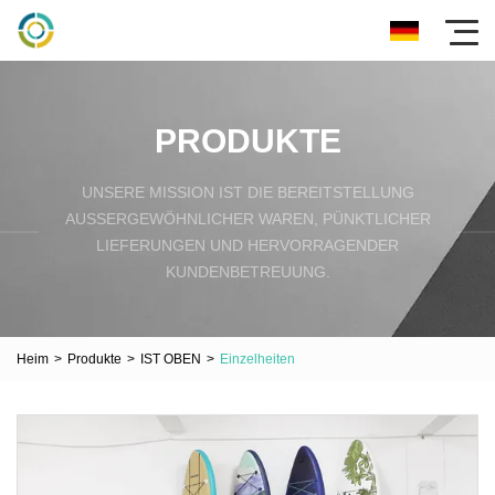
PRODUKTE
UNSERE MISSION IST DIE BEREITSTELLUNG
AUSSERGEWÖHNLICHER WAREN, PÜNKTLICHER L
IEFERUNGEN UND HERVORRAGENDER K
UNDENBETREUUNG.
Heim
>
Produkte
>
IST OBEN
>
Einzelheiten