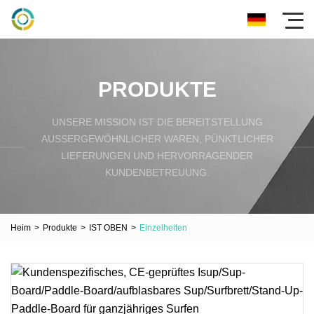
PRODUKTE
UNSERE MISSION IST DIE BEREITSTELLUNG
AUSSERGEWÖHNLICHER WAREN, PÜNKTLICHER L
IEFERUNGEN UND HERVORRAGENDER K
UNDENBETREUUNG.
Heim
>
Produkte
>
IST OBEN
>
Einzelheiten