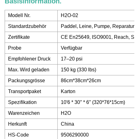
Basisinformation.
Modell Nr.
H2O-02
Standardzubehör
Paddel, Leine, Pumpe, Reparaturse
Zertifikate
CE En25649, ISO9001, Reach, SG
Probe
Verfügbar
Empfohlener Druck
17–20 psi
Max. Wird geladen
150 kg (330 lbs)
Packungsgrösse
86cm*38cm*26cm
Transportpaket
Karton
Spezifikation
10′6 * 30′′ * 6′′ (320*76*15cm)
Warenzeichen
H2O
Herkunft
China
HS-Code
9506290000