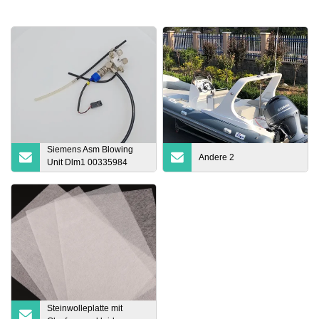
Siemens Asm Blowing
Andere 2
Unit Dlm1 00335984
Pick-and-Place-
Maschinenzubehör
Steinwolleplatte mit